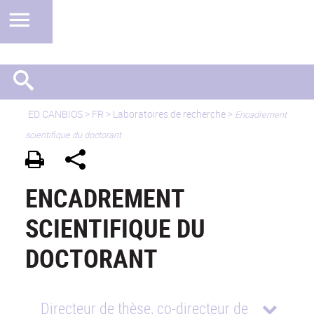
ED CANBIOS
>
FR
> Laboratoires de recherche >
Encadrement
scientifique du doctorant
ENCADREMENT
SCIENTIFIQUE DU
DOCTORANT
Directeur de thèse, co-directeur de