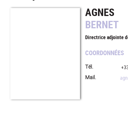
AGNES
BERNET
Directrice adjointe 
COORDONNÉES
Tél.
+33
Mail.
agn