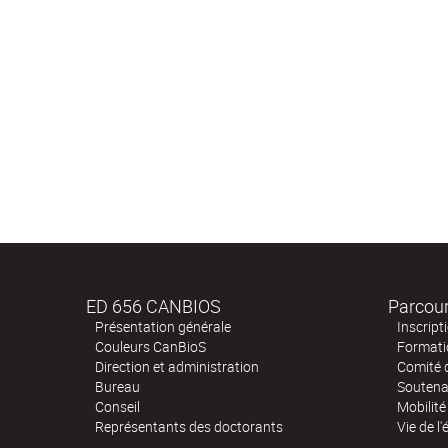
ED 656 CANBIOS
Parcour
Présentation générale
Inscript
Couleurs CanBioS
Formati
Direction et administration
Comité d
Bureau
Soutena
Conseil
Mobilité
Représentants des doctorants
Vie de l