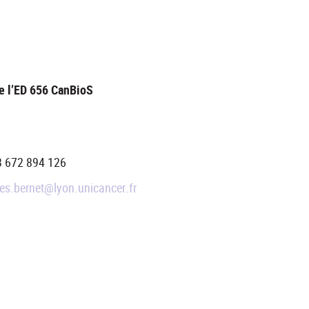
de l’ED 656 CanBioS
 672 894 126
es.bernet@lyon.unicancer.fr