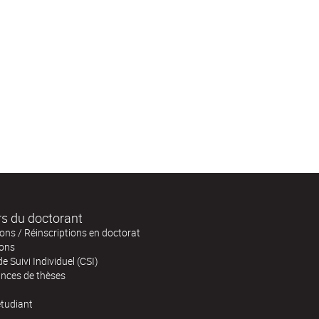
s du doctorant
ions / Réinscriptions en doctorat
ons
e Suivi Individuel (CSI)
nces de thèses
'étudiant