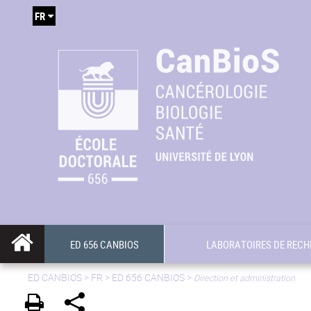
FR
ED 656 CANBIOS
LABORATOIRES DE RECH
ED CANBIOS
>
FR
> ED 656 CANBIOS >
Direction et administration