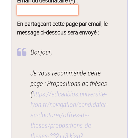
Email du destinataire (*) :
En partageant cette page par email, le
message ci-dessous sera envoyé :
Bonjour,
Je vous recommande cette
page : Propositions de thèses
(
https://edcanbios.universite-
lyon.fr/navigation/candidater-
au-doctorat/offres-de-
theses/propositions-de-
theses-332113.kjsp?