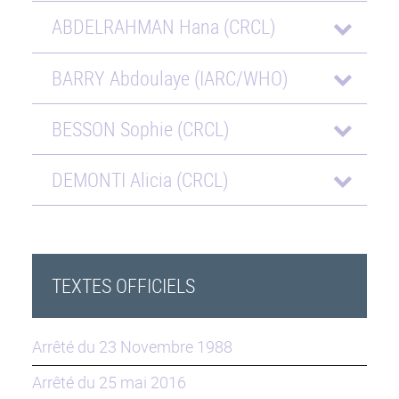
ABDELRAHMAN Hana (CRCL)
BARRY Abdoulaye (IARC/WHO)
BESSON Sophie (CRCL)
DEMONTI Alicia (CRCL)
TEXTES OFFICIELS
Arrêté du 23 Novembre 1988
Arrêté du 25 mai 2016