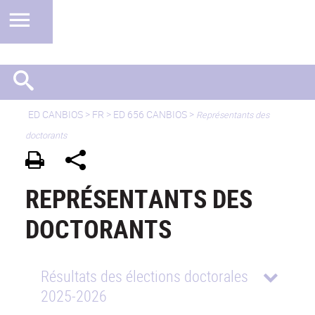
ED CANBIOS
>
FR
> ED 656 CANBIOS >
Représentants des
doctorants
REPRÉSENTANTS DES
DOCTORANTS
Résultats des élections doctorales
2025-2026